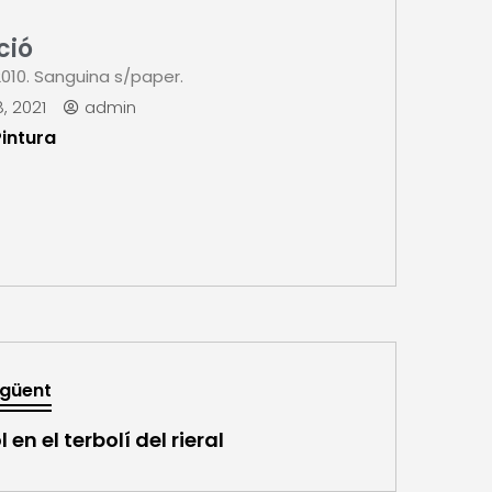
ció
010. Sanguina s/paper.
, 2021
admin
Pintura
güent
l en el terbolí del rieral