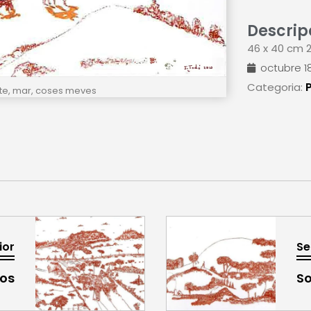
Descrip
46 x 40 cm 2
octubre 18
Categoria:
te, mar, coses meves
ior
Se
los
So