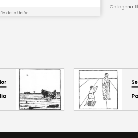
I
Categoria:
 fin de la Unión
ior
Se
dio
P