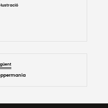
l·lustració
güent
oppermanía