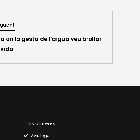
güent
là on la gesta de l’aigua veu brollar
 vida
Links d'interès:
Avís legal