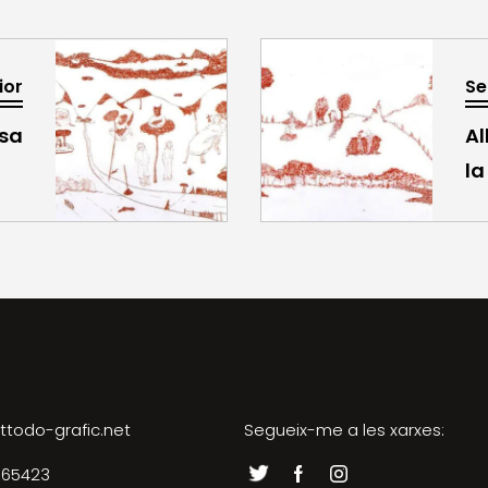
ior
Se
lsa
Al
la
ttodo-grafic.net
Segueix-me a les xarxes:
065423