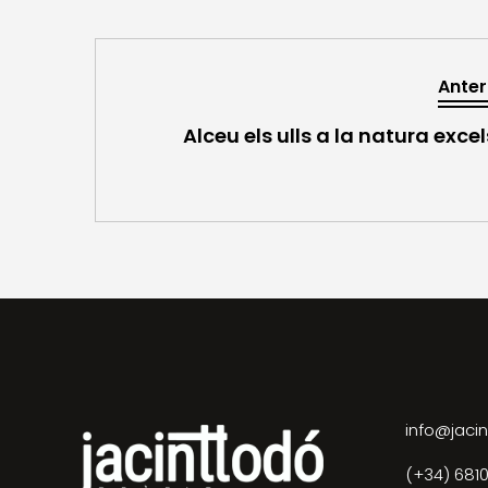
Anter
Alceu els ulls a la natura exce
info@jacin
(+34) 681