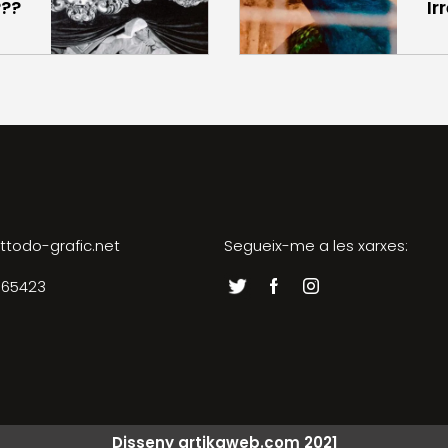
??
Ir
ttodo-grafic.net
Segueix-me a les xarxes:
065423
Disseny artikaweb.com 2021