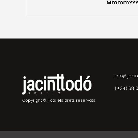
Mmmm???
info@jacin
(+34) 681
Copyright © Tots els drets reservats