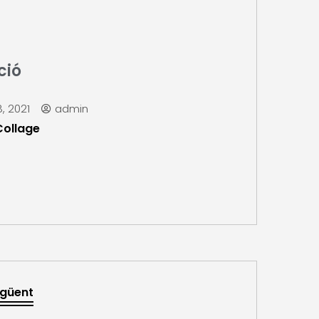
ció
, 2021
admin
Collage
güent