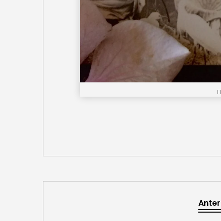
F
Anter