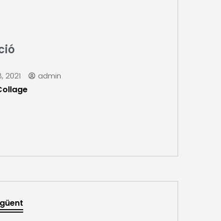
ció
, 2021
admin
Collage
güent