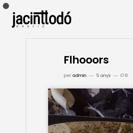
Flhooors
per
admin
5 anys
0