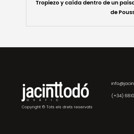
Tropiezo y caída dentro de un pais
de Pous
info@jacin
(+34) 681
Copyright © Tots els drets reservats