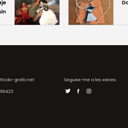
aje
Da
sin
ttodo-grafic.net
Segueix-me a les xarxes:
065423