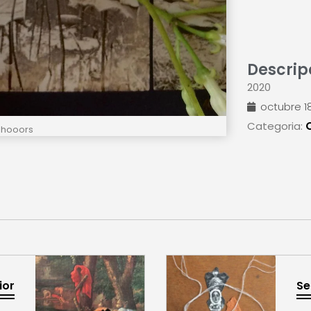
Descrip
2020
octubre 18
Categoria:
lhooors
ior
Se