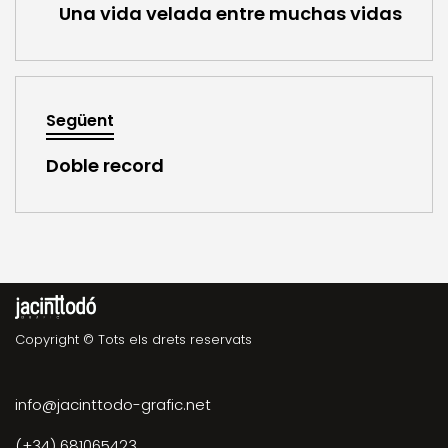
Una vida velada entre muchas vidas
Següent
Doble record
Copyright © Tots els drets reservats
info@jacinttodo-grafic.net
(+34) 681065423