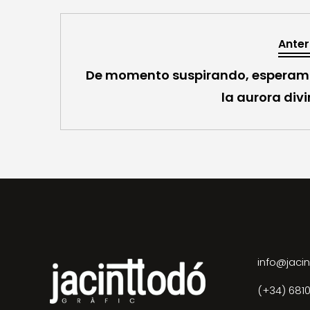
Anter
De momento suspirando, esperam
la aurora div
info@jacin
(+34) 681