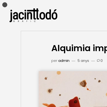
Alquimia imp
per
admin
5 anys
0