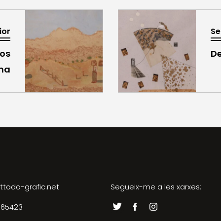
ior
Se
os
De
ina
ttodo-grafic.net
Segueix-me a les xarxes:
065423