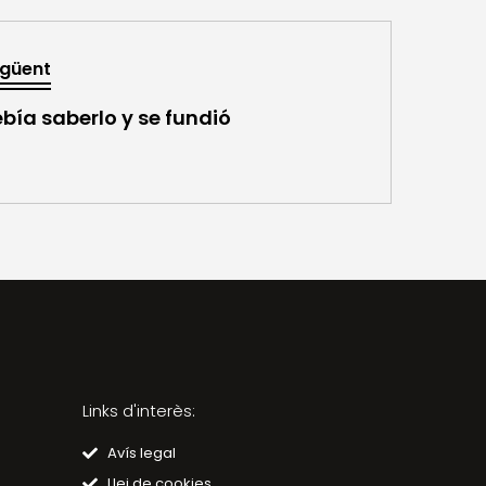
güent
bía saberlo y se fundió
Links d'interès:
Avís legal
Llei de cookies