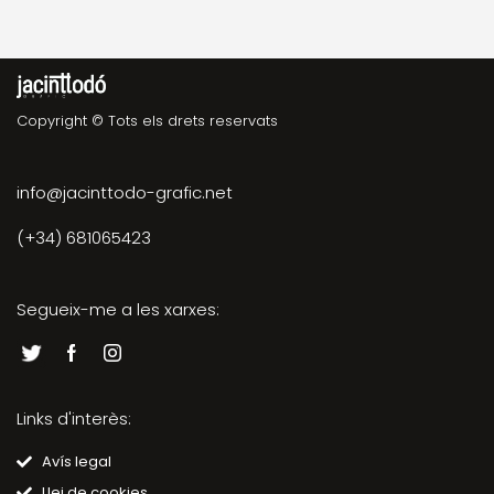
Copyright © Tots els drets reservats
info@jacinttodo-grafic.net
(+34) 681065423
Segueix-me a les xarxes:
Links d'interès:
Avís legal
Llei de cookies