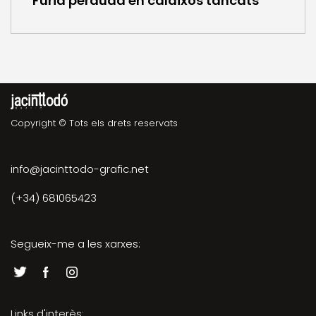
Fúria perduda en calaixos tancats
Copyright © Tots els drets reservats
info@jacinttodo-grafic.net
(+34) 681065423
Segueix-me a les xarxes:
Links d'interès: